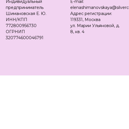
Индивидуальный
E-mail:
предприниматель
elenashimanovskaya@silver
Шимановская Е. Ю.
Адрес регистрации:
ИНН/КПП
119331, Москва
У
772800956730
ул. Марии Ульяновой, д.
ОГРНИП
8, кв. 4
320774600046791