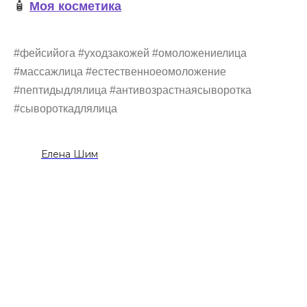
🧴
Моя косметика
#фейсийога #уходзакожей #омоложениелица
ГА
#массажлица #естественноеомоложение
#пептидыдлялица #антивозрастнаясыворотка
#сывороткадлялица
Елена Шим