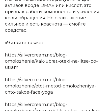
Й
активов вроде DMAE или кислот, это
признак работы компонента и усиления
кровообращения. Но если жжение
сильное и есть краснота — смойте
средство.
«Читайте также»:
https://silvercream.net/blog-
omolozhenie/kak-ubrat-oteki-na-litse-po-
utram
https://silvercream.net/blog-
omolozhenie/etot-metod-omolozheniya-
chto-takoe-face-yoga
https://silvercream.net/blog-
omolozhenie/massazh-litsa-i-feis-ioga-kak-